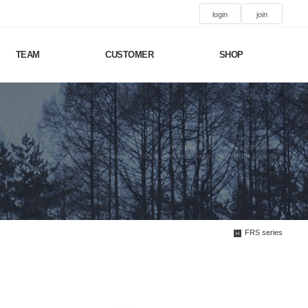
login
join
TEAM
CUSTOMER
SHOP
We have created a awesome theme
Far far away,behind the word mountains, far from the countries
FRS series