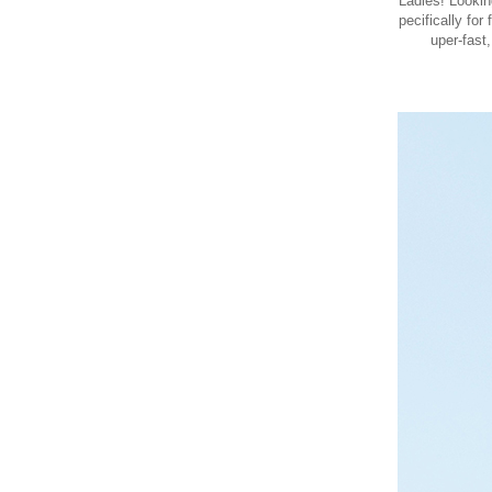
Ladies! Lookin
pecifically fo
uper-fast