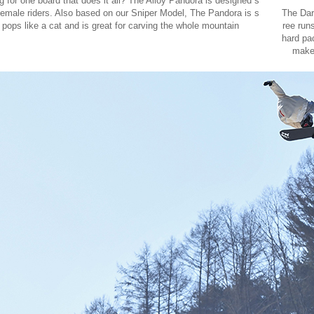
g for one board that does it all? The Alloy Pandora is designed s
r female riders. Also based on our Sniper Model, The Pandora is s
The Dar
, pops like a cat and is great for carving the whole mountain
ree runs
hard pa
make 