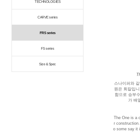
TECHNOLOGIES
CARVE series
FRS series
FS series
Size & Spec
T
스나이퍼와 같
원은 회칼입니
함으로 승부수
가 배
The One is a co
r construction.
o some say it 