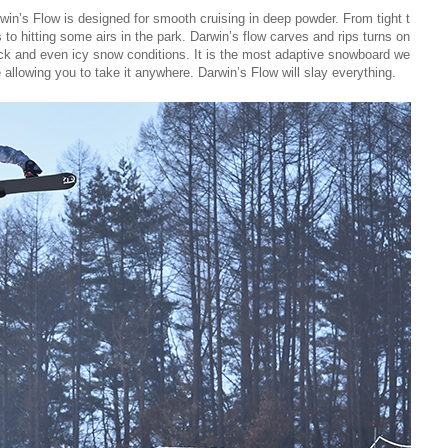
win’s Flow is designed for smooth cruising in deep powder. From tight t
 to hitting some airs in the park. Darwin’s flow carves and rips turns on
ck and even icy snow conditions. It is the most adaptive snowboard we
allowing you to take it anywhere. Darwin’s Flow will slay everything.