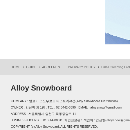
HOME
GUIDE
AGREEMENT
PROVACY POLICY
Email Collecting Proh
Alloy Snowboard
COMPANY : 얼로이 스노우보드 디스트리뷰션(Alloy Snowboard Distribution)
OWNER : 강신휘 외 1명 , TEL : 02)3442-6390 , EMAIL : alloysnow@gmail.com
ADDRESS : 서울특별시 양천구 묵동중앙로 11
BUSINESS LICENSE : 810-14-00011, 개인정보관리책임자 : 강신휘(alloysnow@gmail
COPYRIGHT (c) Alloy Snowboard, ALL RIGHTS RESERVED.