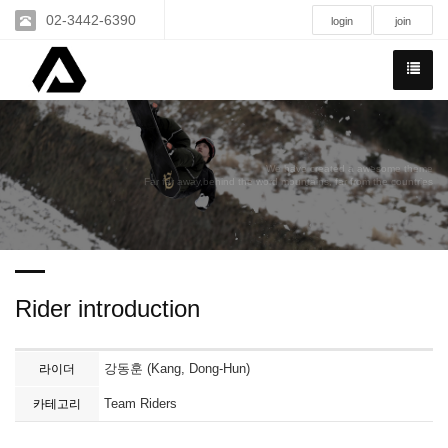
02-3442-6390
login
join
We have created a awesome theme
Far far away,behind the word mountains, far from the countries
Rider introduction
강동훈 (Kang, Dong-Hun)
라이더
Team Riders
카테고리