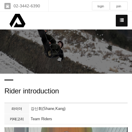
02-3442-6390
login
join
We have created a awesome theme
Far far away,behind the word mountains, far from the countries
Rider introduction
강신휘(Shane,Kang)
라이더
Team Riders
카테고리